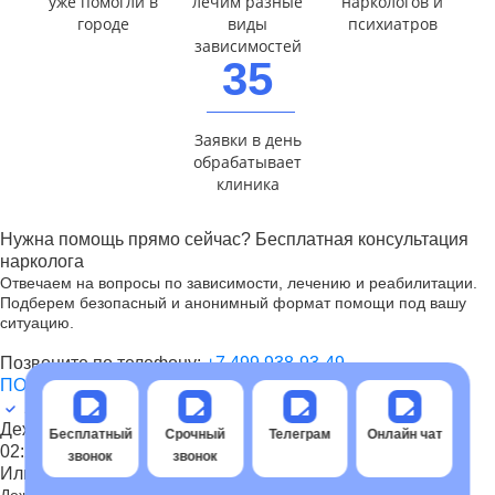
уже помогли в
лечим разные
наркологов и
городе
виды
психиатров
зависимостей
35
Заявки в день
обрабатывает
клиника
Нужна помощь прямо сейчас? Бесплатная консультация
нарколога
Отвечаем на вопросы по зависимости, лечению и реабилитации.
Подберем безопасный и анонимный формат помощи под вашу
ситуацию.
Позвоните по телефону:
+7 499 938-93-49
ПОЗВОНИТЬ СЕЙЧАС
НАПИСАТЬ В TELEGRAM
24/7
10+ лет опыта
Более
5 000
консультаций
Дежурный оператор примет заявку в течение:
Бесплатный
Срочный
Телеграм
Онлайн чат
02:20
звонок
звонок
Или закажите срочный обратный звонок