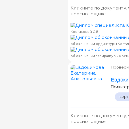
Кликните по документу,
просмотрщике.
Костиковой С.Е.
об окончании ординатуры Костик
об окончании аспирантуры Кости
Проверил
Евдоки
Психиат
сер
Кликните по документу,
просмотрщике.