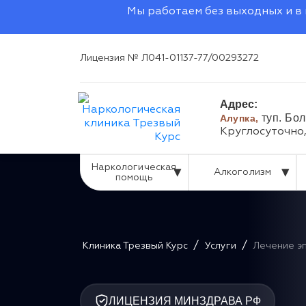
Мы работаем без выходных и в 
Лицензия № Л041-01137-77/00293272
Адрес:
туп. Бо
Алупка,
Круглосуточно
Наркологическая
Алкоголизм
помощь
/
/
Клиника Трезвый Курс
Услуги
Лечение э
ЛИЦЕНЗИЯ МИНЗДРАВА РФ