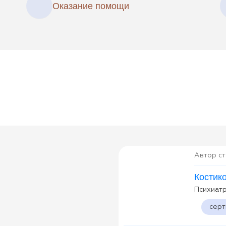
Оказание помощи
Автор ст
Костик
Психиат
сер